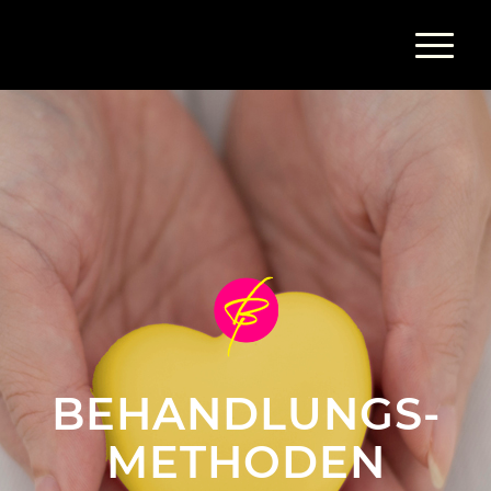
BE­HAND­LUNGS­
METHODEN